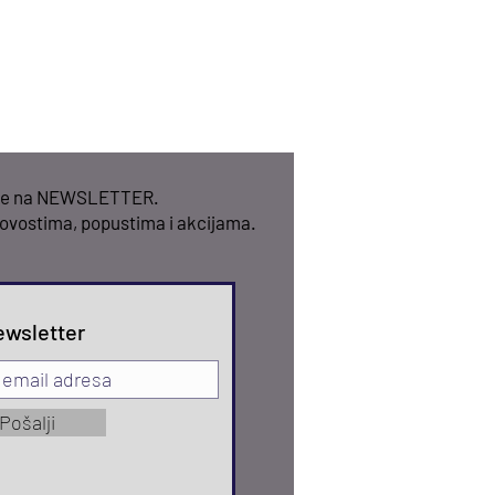
 se na NEWSLETTER.
novostima, popustima i akcijama.
ewsletter
Pošalji