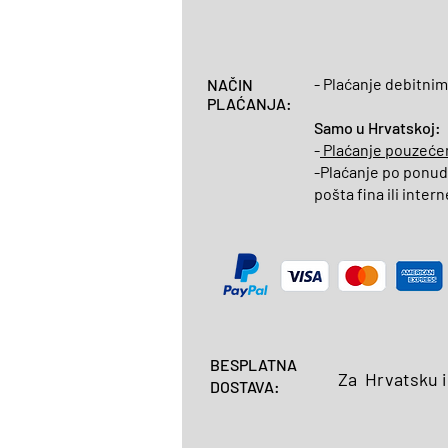
- Plaćanje debitnim
NAČIN
PLAĆANJA:
Samo u Hrvatskoj:
-
Plaćanje pouzeć
-Plaćanje po ponudi
pošta fina ili inte
BESPLATNA
Za Hrvatsku i
DOSTAVA: