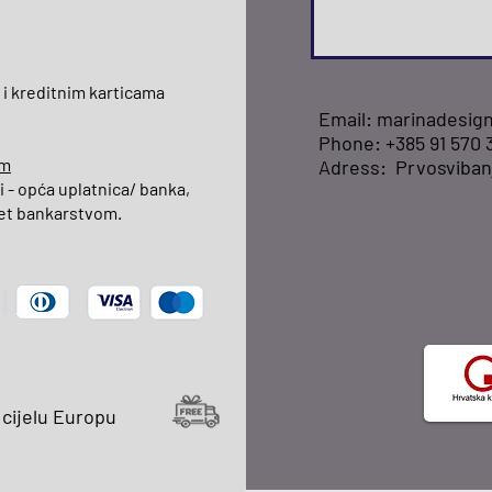
 i kreditnim karticama
Email:
marinadesig
Phone:
+385 91 570 
em
Adress: Prvosviban
 - opća uplatnica/ banka,
rnet bankarstvom.
 cijelu Europu