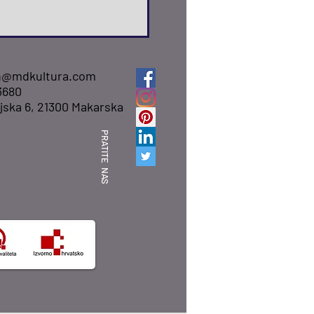
n@mdkultura.com
3680
jska 6, 21300 Makarska
PRATITE NAS