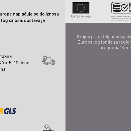
urope naplaćuje se do iznosa
 tog iznosa, dostava je
Krajnji primatelj financij
Europskog fonda za region
programa "Konku
7 dana
X Yu 5 -10 dana
dana