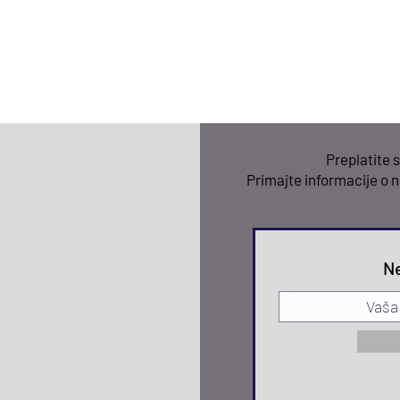
Preplatite
Primajte informacije o 
N