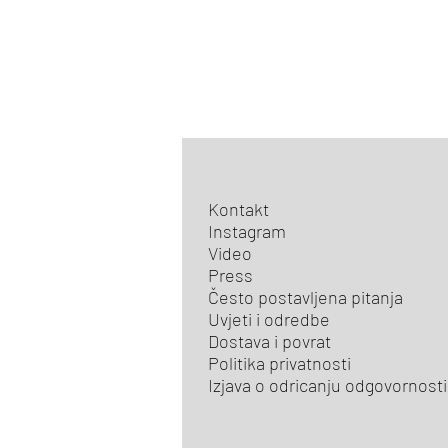
Kontakt
Instagram
Video
Press
Često postavljena pitanja
Uvjeti i odredbe
Dostava i povrat
Politika privatnosti
Izjava o odricanju odgovornosti