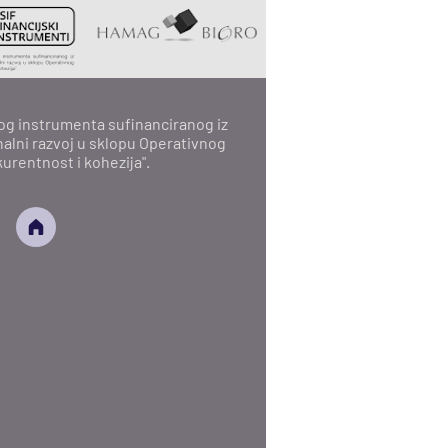
skog instrumenta sufinanciranog iz
alni razvoj u sklopu Operativnog
rentnost i kohezija".