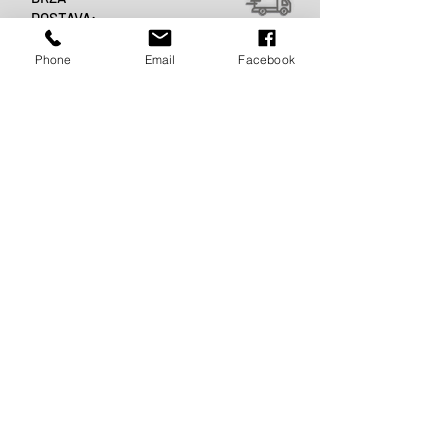
DOSTAVA:
Phone
Email
Facebook
- Za Hrvatsku 3 - 7 dana
- Za EU i zemlje EX Yu 5 -10 dana
- Za svijet 7 - 15 dana
BESPLATNA
DOSTAVA:
Za Hrvatsku i cijelu Europu
DOSTAVA ZA OSTATAK
SVIJETA:
Dostava izvan Europe naplaćuje se do iznosa
od 500 €. Iznad tog iznosa, dostava je BESPLATNA.