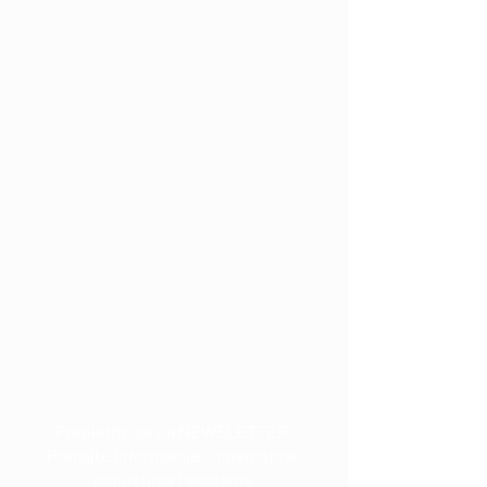
Email:
marinadesign@mdkultura.com
Phone:
+385 91 570 3680
Adress: Prvosvibanjska 6, 21300
Makarska
Preplatite se na NEWSLETTER.
Primajte informacije o novostima,
popustima i akcijama.