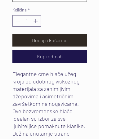
Količina
*
Dodaj u košaricu
Kupi odmah
Elegantne crne hlače užeg
kroja od udobnog viskoznog
materijala sa zanimljivim
džepovima i asimetričnim
završetkom na nogavicama.
Ove bezvremenske hlače
idealan su izbor za sve
ljubiteljice pomaknute klasike.
Dužina unutarnje strane