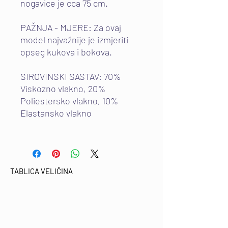
nogavice je cca 75 cm.
PAŽNJA - MJERE: Za ovaj
model najvažnije je izmjeriti
opseg kukova i bokova.
SIROVINSKI SASTAV: 70%
Viskozno vlakno, 20%
Poliestersko vlakno, 10%
Elastansko vlakno
TABLICA VELIČINA
Email:
marinadesign@mdkultura.com
Phone:
+385 91 570 3680
Adress: Prvosvibanjska 6, 21300
Makarska