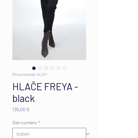
Šifra proizvoda: HL017
HLAČE FREYA -
black
Cijena
135,00 €
Size numbers
*