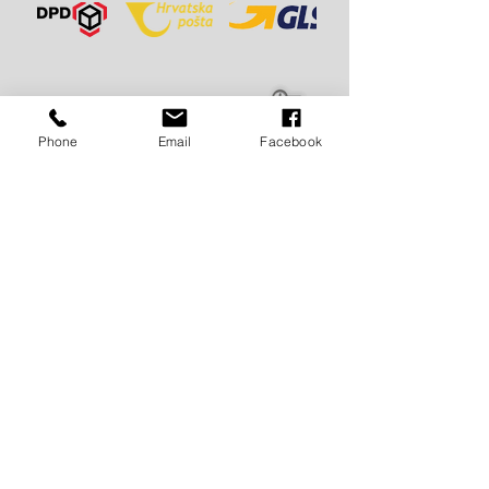
BRZA
DOSTAVA:
Phone
Email
Facebook
- Za Hrvatsku 3 - 7 dana
- Za EU i zemlje EX Yu 5 -10 dana
- Za svijet 7 - 15 dana
BESPLATNA
DOSTAVA:
Za Hrvatsku i cijelu Europu
DOSTAVA ZA OSTATAK