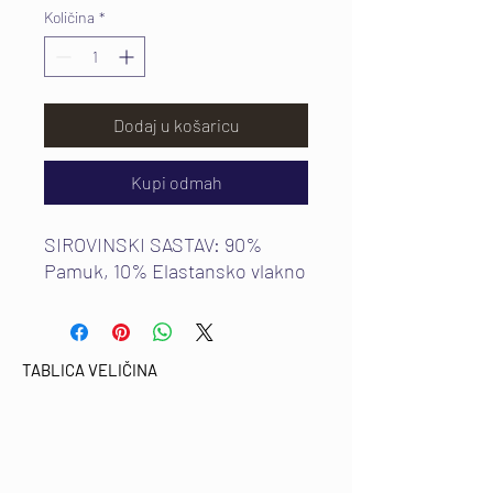
Količina
*
Dodaj u košaricu
Kupi odmah
SIROVINSKI SASTAV: 90%
Pamuk, 10% Elastansko vlakno
TABLICA VELIČINA
Email:
marinadesign@mdkultura.com
Phone:
+385 91 570 3680
Adress: Prvosvibanjska 6, 21300
Makarska